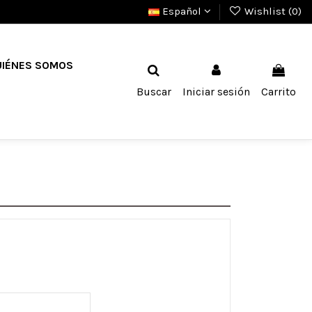
Español
Wishlist (
0
)
UIÉNES SOMOS
Buscar
Iniciar sesión
Carrito