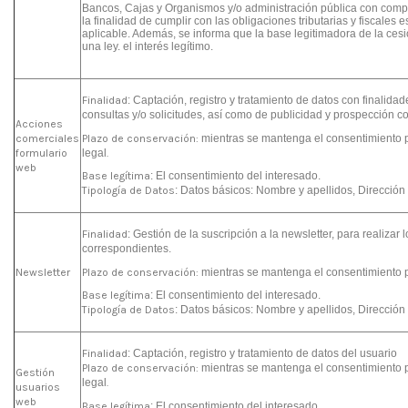
Bancos, Cajas y Organismos y/o administración pública con comp
la finalidad de cumplir con las obligaciones tributarias y fiscales 
aplicable. Además, se informa que la base legitimadora de la ces
una ley. el interés legítimo.
Finalidad
: Captación, registro y tratamiento de datos con finalida
consultas y/o solicitudes, así como de publicidad y prospección c
Acciones
Plazo de conservación:
mientras se mantenga el consentimiento p
comerciales
legal
.
formulario
web
Base legítima
: El consentimiento del interesado.
Tipología de Datos
: Datos básicos: Nombre y apellidos, Dirección
Finalidad
: Gestión de la suscripción a la newsletter, para realizar l
correspondientes.
Plazo de conservación:
mientras se mantenga el consentimiento 
Newsletter
Base legítima
: El consentimiento del interesado.
Tipología de Datos
: Datos básicos: Nombre y apellidos, Dirección
Finalidad
: Captación, registro y tratamiento de datos del usuario
Plazo de conservación:
mientras se mantenga el consentimiento 
Gestión
legal
.
usuarios
web
Base legítima
: El consentimiento del interesado.