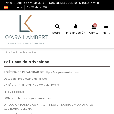
Envíos GRATIS a partir de 39€
50% DE DESCUENTO
EN TODA LA WEB
Español
Wishlist (
0
)
0
Search
Iniciar sesión
Carrito
Menu
Inicio
Políticas de privacidad
Políticas de privacidad
POLÍTICA DE PRIVACIDAD DE https://kyaralambert.com
Datos del propietario de la web:
RAZÓN SOCIAL: VOLTAGE COSMETICS S L
NIF: B63588354
DOMINIO: https://kyaralambert.com
DIRECCIÓN POSTAL: CAMI RAL 4-6 NAVE 16,08800 VILANOVA I LA
GELTRU(BARCELONA)