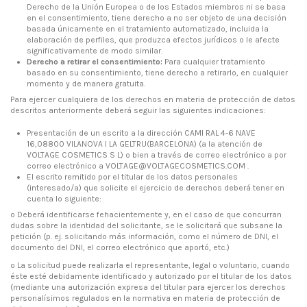
Derecho de la Unión Europea o de los Estados miembros ni se basa
en el consentimiento, tiene derecho a no ser objeto de una decisión
basada únicamente en el tratamiento automatizado, incluida la
elaboración de perfiles, que produzca efectos jurídicos o le afecte
significativamente de modo similar.
Derecho a retirar el consentimiento:
Para cualquier tratamiento
basado en su consentimiento, tiene derecho a retirarlo, en cualquier
momento y de manera gratuita.
Para ejercer cualquiera de los derechos en materia de protección de datos
descritos anteriormente deberá seguir las siguientes indicaciones:
Presentación de un escrito a la dirección CAMI RAL 4-6 NAVE
16,08800 VILANOVA I LA GELTRU(BARCELONA) (a la atención de
VOLTAGE COSMETICS S L) o bien a través de correo electrónico a por
correo electrónico a VOLTAGE@VOLTAGECOSMETICS.COM .
El escrito remitido por el titular de los datos personales
(interesado/a) que solicite el ejercicio de derechos deberá tener en
cuenta lo siguiente:
o Deberá identificarse fehacientemente y, en el caso de que concurran
dudas sobre la identidad del solicitante, se le solicitará que subsane la
petición (p. ej. solicitando más información, como el número de DNI, el
documento del DNI, el correo electrónico que aportó, etc.)
o La solicitud puede realizarla el representante, legal o voluntario, cuando
éste esté debidamente identificado y autorizado por el titular de los datos
(mediante una autorización expresa del titular para ejercer los derechos
personalísimos regulados en la normativa en materia de protección de