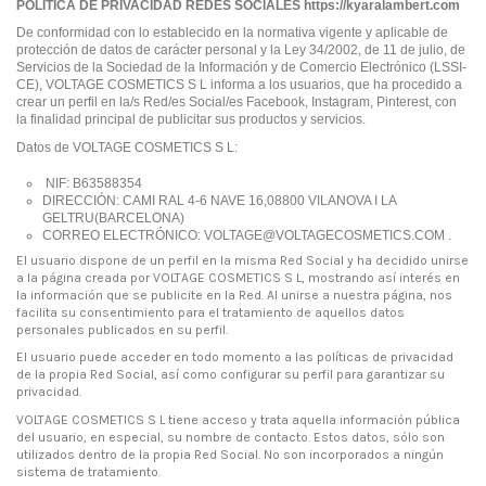
POLÍTICA DE PRIVACIDAD REDES SOCIALES https://kyaralambert.com
De conformidad con lo establecido en la normativa vigente y aplicable de
protección de datos de carácter personal y la Ley 34/2002, de 11 de julio, de
Servicios de la Sociedad de la Información y de Comercio Electrónico (LSSI-
CE), VOLTAGE COSMETICS S L informa a los usuarios, que ha procedido a
crear un perfil en la/s Red/es Social/es Facebook, Instagram, Pinterest, con
la finalidad principal de publicitar sus productos y servicios.
Datos de VOLTAGE COSMETICS S L:
NIF: B63588354
DIRECCIÓN: CAMI RAL 4-6 NAVE 16,08800 VILANOVA I LA
GELTRU(BARCELONA)
CORREO ELECTRÓNICO: VOLTAGE@VOLTAGECOSMETICS.COM .
El usuario dispone de un perfil en la misma Red Social y ha decidido unirse
a la página creada por VOLTAGE COSMETICS S L, mostrando así interés en
la información que se publicite en la Red. Al unirse a nuestra página, nos
facilita su consentimiento para el tratamiento de aquellos datos
personales publicados en su perfil.
El usuario puede acceder en todo momento a las políticas de privacidad
de la propia Red Social, así como configurar su perfil para garantizar su
privacidad.
VOLTAGE COSMETICS S L tiene acceso y trata aquella información pública
del usuario, en especial, su nombre de contacto. Estos datos, sólo son
utilizados dentro de la propia Red Social. No son incorporados a ningún
sistema de tratamiento.