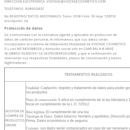
DIRECCIÓN ELECTRÓNICA: VOLTAGE@VOLTAGECOSMETICS.COM
TELÉFONOS: 938952657
No REGISTRO/ DATOS ADICIONALES: Tomo: 2016 Folio: 19 Hoja: T29710
Inscripción: 2a
Protección de datos
De conformidad con la normativa vigente y aplicable en protección de
datos de carácter personal, le informamos que sus datos serán
incorporados al sistema de tratamiento titularidad de VOLTAGE COSMETICS
S L con NIF B63588354 y domicilio social sito en CAMI RAL 4-6 NAVE
16,08800 VILANOVA I LA GELTRU(BARCELONA), y que a continuación se
relacionan sus respectivas finalidades, plazos de conservación y bases
legitimadoras:
TRATAMIENTOS REALIZADOS
Finalidad
: Captación, registro y tratamiento de datos para poder ge
los productos
Plazo de conservación:
5 años en cumplimiento de la ley tributaria 
fiscal en cumplimiento de la L.O. 7/2012
.
GESTIÓN DE
Base legítima
: El cumplimiento de una ley.
COMPRA DE
Tipología de Datos
: Datos básicos: Nombre y apellidos, Dirección po
PRODUCTOS
Firma, Datos económicos o de seguros
ONLINE
Cesiones:
sus datos serán comunicados en caso de ser necesario a