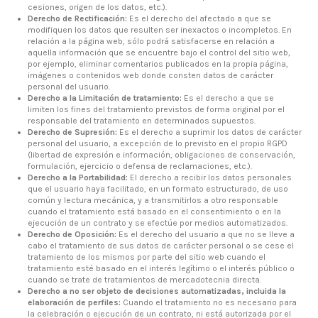
cesiones, origen de los datos, etc.).
Derecho de Rectificación:
Es el derecho del afectado a que se
modifiquen los datos que resulten ser inexactos o incompletos. En
relación a la página web, sólo podrá satisfacerse en relación a
aquella información que se encuentre bajo el control del sitio web,
por ejemplo, eliminar comentarios publicados en la propia página,
imágenes o contenidos web donde consten datos de carácter
personal del usuario.
Derecho a la Limitación de tratamiento:
Es el derecho a que se
limiten los fines del tratamiento previstos de forma original por el
responsable del tratamiento en determinados supuestos.
Derecho de Supresión:
Es el derecho a suprimir los datos de carácter
personal del usuario, a excepción de lo previsto en el propio RGPD
(libertad de expresión e información, obligaciones de conservación,
formulación, ejercicio o defensa de reclamaciones, etc.).
Derecho a la Portabilidad:
El derecho a recibir los datos personales
que el usuario haya facilitado, en un formato estructurado, de uso
común y lectura mecánica, y a transmitirlos a otro responsable
cuando el tratamiento está basado en el consentimiento o en la
ejecución de un contrato y se efectúe por medios automatizados.
Derecho de Oposición:
Es el derecho del usuario a que no se lleve a
cabo el tratamiento de sus datos de carácter personal o se cese el
tratamiento de los mismos por parte del sitio web cuando el
tratamiento esté basado en el interés legítimo o el interés público o
cuando se trate de tratamientos de mercadotecnia directa.
Derecho a no ser objeto de decisiones automatizadas, incluida la
elaboración de perfiles:
Cuando el tratamiento no es necesario para
la celebración o ejecución de un contrato, ni está autorizada por el