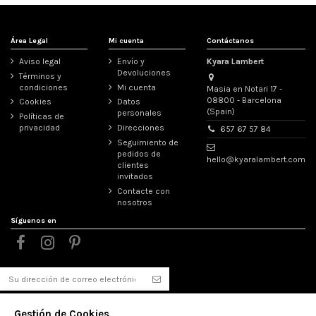
Área Legal
Mi cuenta
Contáctanos
Aviso legal
Envío y
Kyara Lambert
Devoluciones
Términos y
condiciones
Mi cuenta
Masia en Notari 17 -
08800 - Barcelona
Cookies
Datos
(Spain)
personales
Políticas de
privacidad
Direcciones
657 67 57 84
Seguimiento de
pedidos de
hello@kyaralambert.com
clientes
invitados
Contacte con
nosotros
Síguenos en
Puede darse de baja en cualquier momento. Para ello,
consulte nuestra información de contacto en el aviso
Gestión de Cookies
legal.